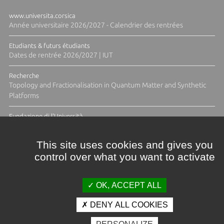
www.universita.corsica
Année universitaire 2026/2027 - Calendrier des rentrées
Etudiants & futurs étudiants
Dates de rentrée 2026/2027 | IUT
Recherche
Topology and Fractionalisation in Quantum Matter and Synthetic
Platforms
Fundazione di l'Università
Résidence Ange Tomasi "Lagune and Zeste" avec la photographe
Diane Moulenc
This site uses cookies and gives you
control over what you want to activate
ACTUS ET CALENDRIER ÉVÈNEMENTIEL
OK, ACCEPT ALL
DENY ALL COOKIES
Crédits et mentions légales