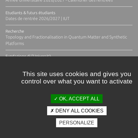
Etudiants & futurs étudiants
Dates de rentrée 2026/2027 | IUT
Recherche
Topology and Fractionalisation in Quantum Matter and Synthetic
Platforms
Fundazione di l'Università
Résidence Ange Tomasi "Lagune and Zeste" avec la photographe
Diane Moulenc
This site uses cookies and gives you
control over what you want to activate
ACTUS ET CALENDRIER ÉVÈNEMENTIEL
OK, ACCEPT ALL
DENY ALL COOKIES
Crédits et mentions légales
PERSONALIZE
Contacts
Plan d'accès
Espace presse
Photothèque
Recrutement
Marchés publics