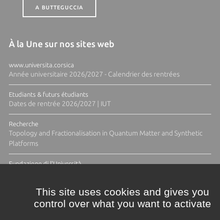
A BUTTEGUCCIA
À la Une sur nos sites web
www.universita.corsica
Année universitaire 2026/2027 - Calendrier des rentrées
Etudiants & futurs étudiants
Dates de rentrée 2026/2027 | IUT
Recherche
Topology and Fractionalisation in Quantum Matter and Synthetic
Platforms
Fundazione di l'Università
Résidence Ange Tomasi "Lagune and Zeste" avec la photographe
Diane Moulenc
This site uses cookies and gives you
control over what you want to activate
ACTUS ET CALENDRIER ÉVÈNEMENTIEL