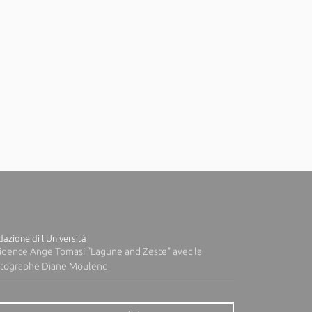
azione di l'Università
idence Ange Tomasi "Lagune and Zeste" avec la
tographe Diane Moulenc