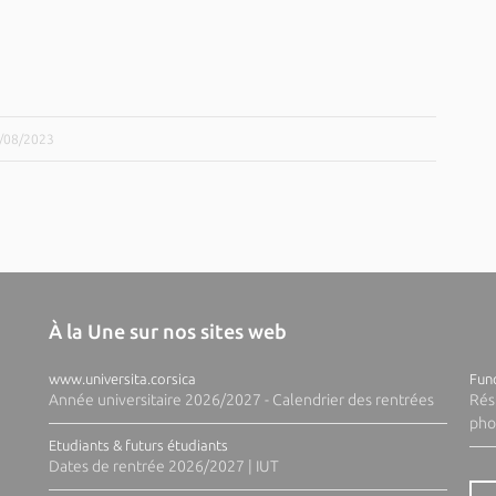
9/08/2023
À la Une sur nos sites web
www.universita.corsica
Fund
Année universitaire 2026/2027 - Calendrier des rentrées
Rés
pho
Etudiants & futurs étudiants
Dates de rentrée 2026/2027 | IUT