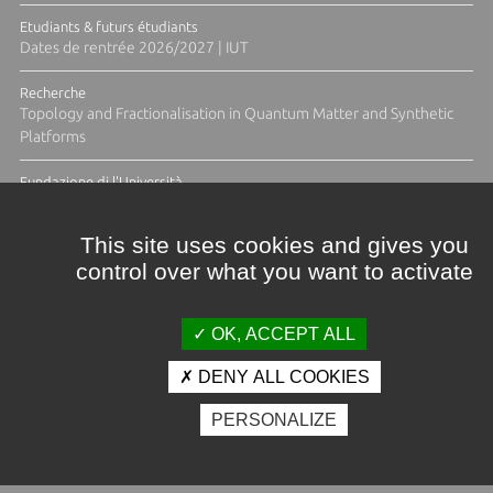
Etudiants & futurs étudiants
Dates de rentrée 2026/2027 | IUT
Recherche
Topology and Fractionalisation in Quantum Matter and Synthetic
Platforms
Fundazione di l'Università
Résidence Ange Tomasi "Lagune and Zeste" avec la photographe
Diane Moulenc
This site uses cookies and gives you
control over what you want to activate
ACTUS ET CALENDRIER ÉVÈNEMENTIEL
OK, ACCEPT ALL
DENY ALL COOKIES
Crédits et mentions légales
PERSONALIZE
Contacts
Plan d'accès
Espace presse
Photothèque
Recrutement
Marchés publics