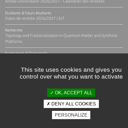
Année universitaire 2026/2027 - Calendrier des rentrées
Etudiants & futurs étudiants
Dates de rentrée 2026/2027 | IUT
Recherche
Topology and Fractionalisation in Quantum Matter and Synthetic
Platforms
Fundazione di l'Università
Résidence Ange Tomasi "Lagune and Zeste" avec la photographe
Diane Moulenc
This site uses cookies and gives you
control over what you want to activate
ACTUS ET CALENDRIER ÉVÈNEMENTIEL
OK, ACCEPT ALL
DENY ALL COOKIES
Crédits et mentions légales
PERSONALIZE
Contacts
Plan d'accès
Espace presse
Photothèque
Recrutement
Marchés publics