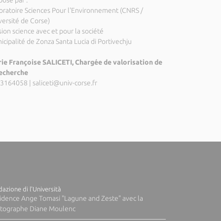
posé par :
oratoire Sciences Pour l'Environnement (CNRS /
versité de Corse)
ion science avec et pour la société
icipalité de Zonza Santa Lucia di Portivechju
ie Françoise SALICETI, Chargée de valorisation de
recherche
3164058
|
saliceti@univ-corse.fr
azione di l'Università
idence Ange Tomasi "Lagune and Zeste" avec la
tographe Diane Moulenc