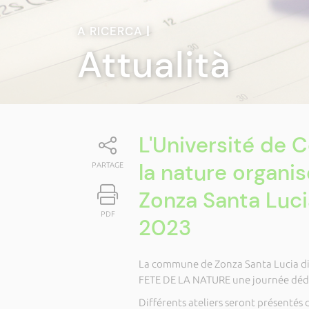
A RICERCA
|
Attualità
L'Université de C
la nature organi
PARTAGE
Zonza Santa Luci
PDF
2023
La commune de Zonza Santa Lucia di 
FETE DE LA NATURE une journée dédié
Différents ateliers seront présentés