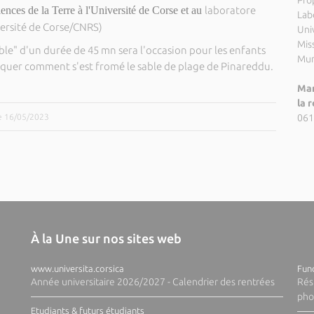
Pro
nces de la Terre à l'Université de Corse et au
laboratore
Lab
ersité de Corse/CNRS)
Uni
Miss
 sable" d'un durée de 45 mn sera l'occasion pour les enfants
Mun
iquer comment s'est fromé le sable de plage de Pinareddu.
Mar
la 
le 16/05/2023
061
À la Une sur nos sites web
www.universita.corsica
Fund
Année universitaire 2026/2027 - Calendrier des rentrées
Rés
pho
Etudiants & futurs étudiants