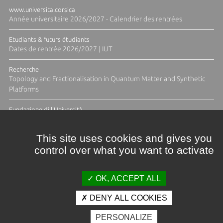
www.universita.corsica
Année universitaire 2026/2027 - Calendrier des rentrées
Etudiants & futurs étudiants
Dates de rentrée 2026/2027 | IUT
Recherche
Topology and Fractionalisation in Quantum Matter and Synthetic
Platforms
Fundazione di l'Università
Résidence Ange Tomasi "Lagune and Zeste" avec la photographe
Diane Moulenc
This site uses cookies and gives you
control over what you want to activate
ACTUS ET CALENDRIER ÉVÈNEMENTIEL
OK, ACCEPT ALL
DENY ALL COOKIES
Crédits et mentions légales
PERSONALIZE
Contacts
Plan d'accès
Espace presse
Photothèque