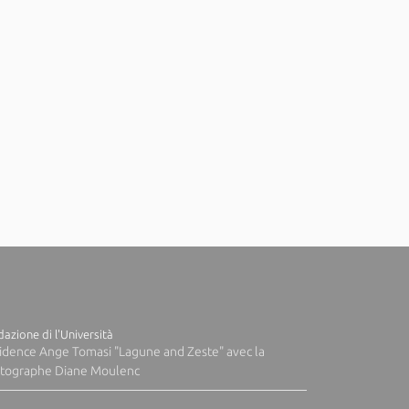
azione di l'Università
idence Ange Tomasi "Lagune and Zeste" avec la
tographe Diane Moulenc