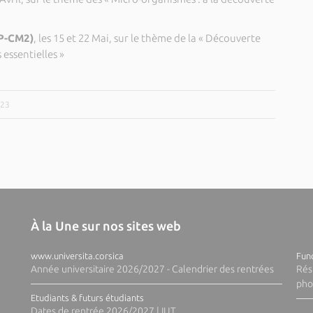
CP-CM2)
, les 15 et 22 Mai, sur le thème de la « Découverte
 essentielles »
023
À la Une sur nos sites web
www.universita.corsica
Fund
Année universitaire 2026/2027 - Calendrier des rentrées
Rés
pho
Etudiants & futurs étudiants
Dates de rentrée 2026/2027 | IUT