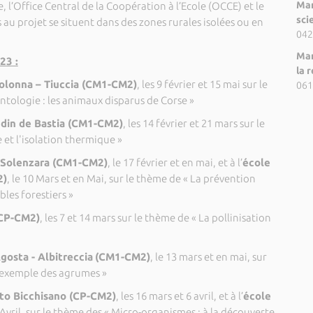
Mar
’Office Central de la Coopération à l’Ecole (OCCE) et le
sci
 au projet se situent dans des zones rurales isolées ou en
042
Mar
23 :
la 
Colonna – Tiuccia (CM1-CM2)
, les 9 février et 15 mai sur le
061
ntologie : les animaux disparus de Corse »
din de Bastia (CM1-CM2)
, les 14 février et 21 mars sur le
 et l'isolation thermique »
i Solenzara (CM1-CM2)
, le 17 février et en mai, et à l’
école
2)
, le 10 Mars et en Mai, sur le thème de « La prévention
les forestiers »
CP-CM2)
, les 7 et 14 mars sur le thème de « La pollinisation
gosta - Albitreccia
(CM1-CM2)
, le 13 mars et en mai, sur
l'exemple des agrumes »
to Bicchisano (CP-CM2)
, les 16 mars et 6 avril, et à l’
école
7 Avril, sur le thème des « Micro-organismes : à la découverte