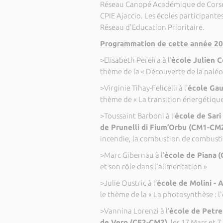
Réseau Canopé Académique de Corse, l
CPIE Ajaccio. Les écoles participantes
Réseau d'Education Prioritaire.
Programmation de cette année 20
>Elisabeth Pereira à l’
école Julien 
thème de la « Découverte de la paléo
>Virginie Tihay-Felicelli à l’
école Gau
thème de « La transition énergétique
>Toussaint Barboni à l’
école de Sar
de Prunelli di Fium’Orbu (CM1-CM
incendie, la combustion de combustib
>Marc Gibernau à l’
école de Piana
(
et son rôle dans l'alimentation »
>Julie Oustric à l’
école de Molini - A
le thème de la « La photosynthèse : 
>Vannina Lorenzi à l’
école de Petre
de Vero (CE2-CM2)
, les 17 Mars et 