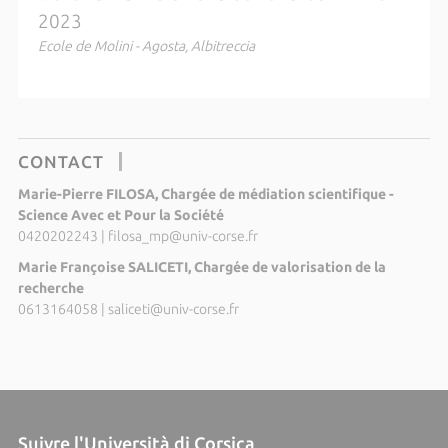
2023
Ecole de Molini - Agosta, Albitreccia
CONTACT
Marie-Pierre FILOSA, Chargée de médiation scientifique -
Science Avec et Pour la Société
0420202243
|
filosa_mp@univ-corse.fr
Marie Françoise SALICETI, Chargée de valorisation de la
recherche
0613164058
|
saliceti@univ-corse.fr
Suivre l'Università di Corsica