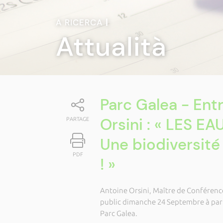
A RICERCA
|
Attualità
Parc Galea - Ent
Orsini : « LES 
PARTAGE
Une biodiversité
PDF
! »
Antoine Orsini, Maître de Conférences
public dimanche 24 Septembre à part
Parc Galea.