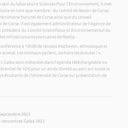
sein du laboratoire Sciences Pour l'Environnement, Il met
ritoire en tant que membre : du comité de Bassin de Corse,
Patrimoine Naturel de Corse ainsi que du conseil
l de Corse. Il est également administrateur de l'Agence de
t président du Comité Scientifique et Environnemental du
s infrastructures portuaires de Bastia.
e conférence à 15h00 de Nicolas Mathevon, ethnologue et
e animal. Les animaux parlent, sachons les écouter ! ».
Parc Galea sont indiquées dans l’agenda téléchargeable ou
férentiel de 10 € pour un accès illimité au parc sur toute la
x étudiants de l’Université de Corse sur présentation de
 Septembre 2023
s rencontres Galea 2023