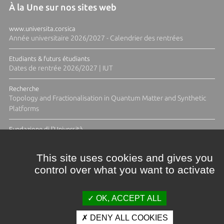
À la Une sur nos sites web
www.universita.corsica
Année universitaire 2026/2027 - Calendrier des rentrées
Etudiants & futurs étudiants
Dates de rentrée 2026/2027 | IUT
Recherche
Topology and Fractionalisation in Quantum Matter and Synthetic
Platforms
Fundazione di l'Università
Résidence Ange Tomasi "Lagune and Zeste" avec la photographe
Diane Moulenc
This site uses cookies and gives you
control over what you want to activate
ACTUS ET CALENDRIER ÉVÈNEMENTIEL
OK, ACCEPT ALL
DENY ALL COOKIES