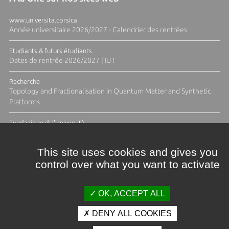
www.universita.corsica
Année universitaire 2026/2027 - Calendrier des rentrées
Etudiants & futurs étudiants
Dates de rentrée 2026/2027 | IUT
Recherche
Topology and Fractionalisation in Quantum Matter and Synthetic
Platforms
Fundazione di l'Università
Résidence Ange Tomasi "Lagune and Zeste" avec la photographe
Diane Moulenc
This site uses cookies and gives you
control over what you want to activate
ACTUS ET CALENDRIER ÉVÈNEMENTIEL
OK, ACCEPT ALL
DENY ALL COOKIES
Crédits et mentions légales