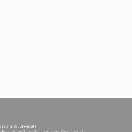
azione di l'Università
idence Ange Tomasi "Lagune and Zeste" avec la