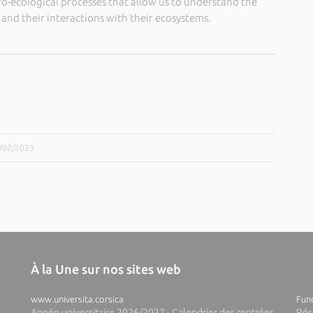
o-ecological processes that allow us to understand the
and their interactions with their ecosystems.
1/02/2023
À la Une sur nos sites web
www.universita.corsica
Fund
Année universitaire 2026/2027 - Calendrier des rentrées
Rés