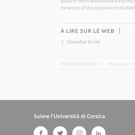
study of micro-evolutionary and micr
dynamics of the populations studied 
À LIRE SUR LE WEB
Consulter le site
DOMINIQUE DONZELLA
|
Mise à jour le 2
Suivre l'Università di Corsica