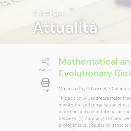
A RICERCA
|
Attualità
Mathematical an
Evolutionary Bio
PARTAGE
Organized by O.Gascuel, S.Guindon, 
PDF
This edition will address a major the
monitoring and conservation of nat
modeling and computational method
between: (1) the analysis of biodiver
phylogenetics, population genetics 