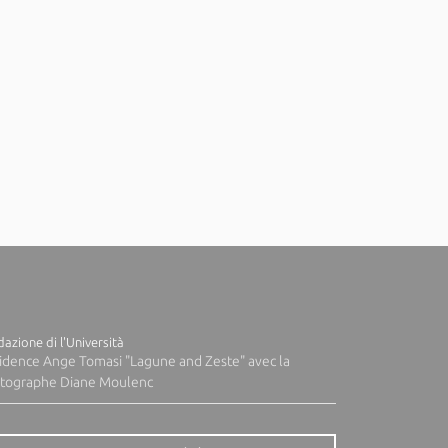
azione di l'Università
idence Ange Tomasi "Lagune and Zeste" avec la
tographe Diane Moulenc