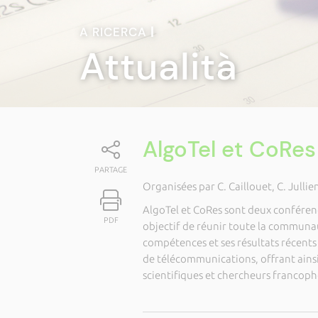
A RICERCA
|
Attualità
AlgoTel et CoRe
PARTAGE
Organisées par C. Caillouet, C. Jullie
AlgoTel et CoRes sont deux confére
PDF
objectif de réunir toute la communau
compétences et ses résultats récents
de télécommunications, offrant ains
scientifiques et chercheurs francop