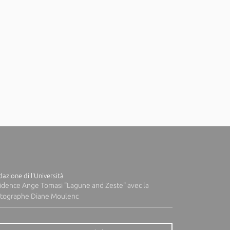
azione di l'Università
idence Ange Tomasi "Lagune and Zeste" avec la
tographe Diane Moulenc