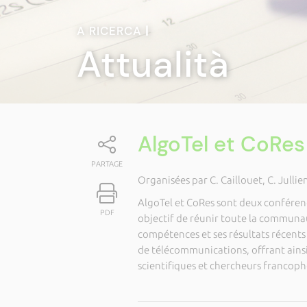
A RICERCA
|
Attualità
AlgoTel et CoRe
PARTAGE
Organisées par C. Caillouet, C. Jullie
AlgoTel et CoRes sont deux confére
PDF
objectif de réunir toute la communau
compétences et ses résultats récents
de télécommunications, offrant ains
scientifiques et chercheurs francop