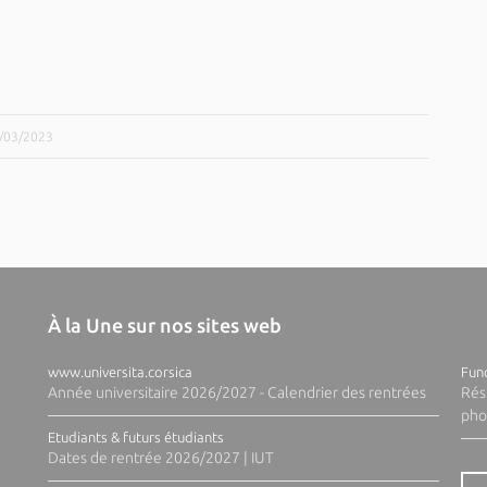
8/03/2023
À la Une sur nos sites web
www.universita.corsica
Fund
Année universitaire 2026/2027 - Calendrier des rentrées
Rés
pho
Etudiants & futurs étudiants
Dates de rentrée 2026/2027 | IUT