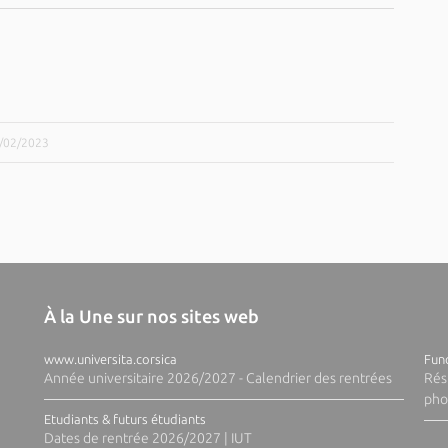
1/02/2023
À la Une sur nos sites web
www.universita.corsica
Fund
Année universitaire 2026/2027 - Calendrier des rentrées
Rés
pho
Etudiants & futurs étudiants
Dates de rentrée 2026/2027 | IUT