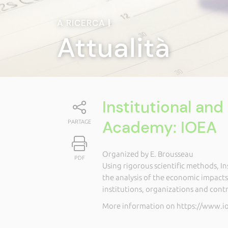
A RICERCA
|
Attualità
Institutional an
Academy: IOEA
PARTAGE
Organized by E. Brousseau
PDF
Using rigorous scientific methods, I
the analysis of the economic impact
institutions, organizations and contr
More information on https://www.i