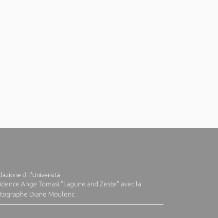
azione di l'Università
idence Ange Tomasi "Lagune and Zeste" avec la
tographe Diane Moulenc