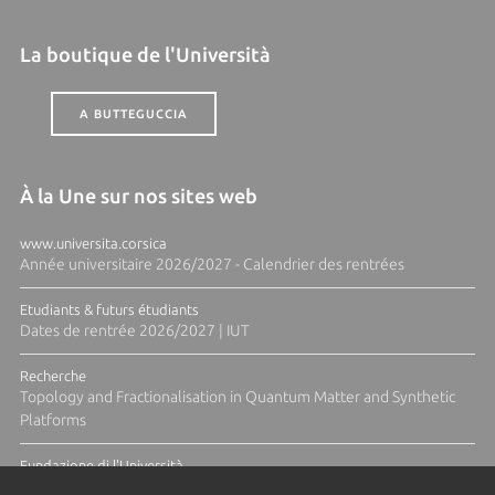
La boutique de l'Università
A BUTTEGUCCIA
À la Une sur nos sites web
www.universita.corsica
Année universitaire 2026/2027 - Calendrier des rentrées
Etudiants & futurs étudiants
Dates de rentrée 2026/2027 | IUT
Recherche
Topology and Fractionalisation in Quantum Matter and Synthetic
Platforms
Fundazione di l'Università
Résidence Ange Tomasi "Lagune and Zeste" avec la photographe