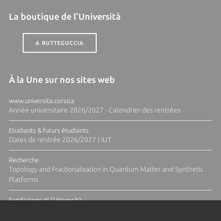
La boutique de l'Università
A BUTTEGUCCIA
À la Une sur nos sites web
www.universita.corsica
Année universitaire 2026/2027 - Calendrier des rentrées
Etudiants & futurs étudiants
Dates de rentrée 2026/2027 | IUT
Recherche
Topology and Fractionalisation in Quantum Matter and Synthetic
Platforms
Fundazione di l'Università
Résidence Ange Tomasi "Lagune and Zeste" avec la photographe
Diane Moulenc