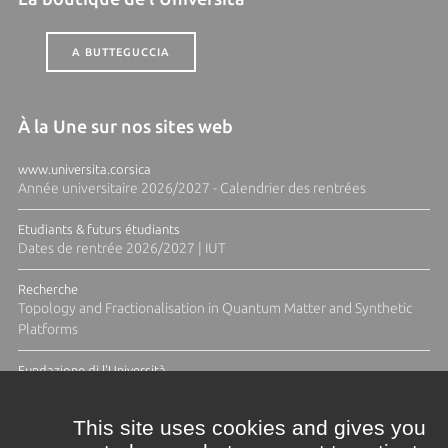
A BUTTEGUCCIA
À la Une sur nos sites web
www.universita.corsica
Année universitaire 2026/2027 - Calendrier des rentrées
Etudiants & futurs étudiants
Dates de rentrée 2026/2027 | IUT
Recherche
Topology and Fractionalisation in Quantum Matter and Synthetic
Platforms
Fundazione di l'Università
Résidence Ange Tomasi "Lagune and Zeste" avec la photographe
Diane Moulenc
This site uses cookies and gives you