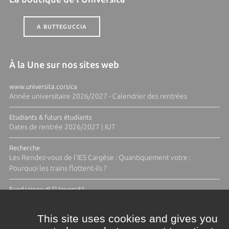
A BUTTEGUCCIA
À la Une sur nos sites web
www.universita.corsica
Année universitaire 2026/2027 - Calendrier des rentrées
Etudiants & futurs étudiants
Dates de rentrée 2026/2027 | IUT
Recherche
Les Rendez-vous de l'IES Cargèse : Quantiquement votre :
Pourquoi les trains flottent-ils ?
Fundazione di l'Università
Résidence Ange Tomasi "Lagune and Zeste" avec la photographe
Diane Moulenc
This site uses cookies and gives you