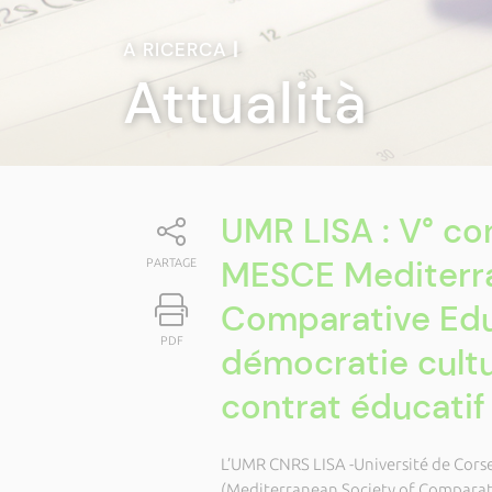
A RICERCA
|
Attualità
UMR LISA : V° con
MESCE Mediterra
PARTAGE
Comparative Educ
PDF
démocratie cultu
contrat éducatif 
L’UMR CNRS LISA -Université de Corse
(Mediterranean Society of Comparativ