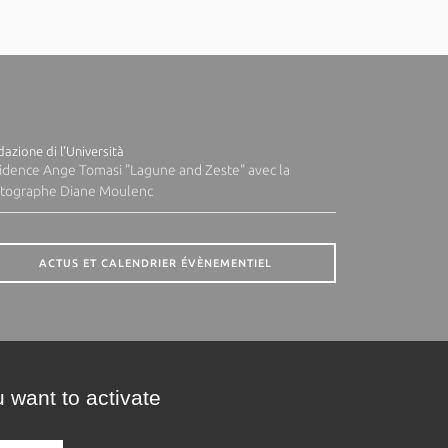
azione di l'Università
idence Ange Tomasi "Lagune and Zeste" avec la
tographe Diane Moulenc
ACTUS ET CALENDRIER ÉVÈNEMENTIEL
 want to activate