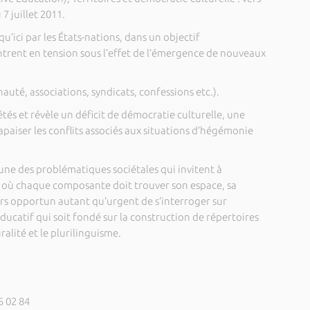
7 juillet 2011.
u’ici par les États-nations, dans un objectif
entrent en tension sous l’effet de l’émergence de nouveaux
uté, associations, syndicats, confessions etc.).
étés et révèle un déficit de démocratie culturelle, une
 apaiser les conflits associés aux situations d’hégémonie
t une des problématiques sociétales qui invitent à
té où chaque composante doit trouver son espace, sa
alors opportun autant qu’urgent de s’interroger sur
ucatif qui soit fondé sur la construction de répertoires
alité et le plurilinguisme.
5 02 84