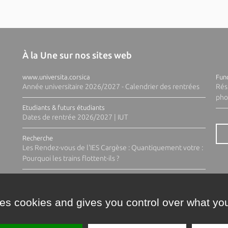
À la Une sur nos sites web
www.universita.corsica
Fund
Année universitaire 2026/2027 - Calendrier des rentrées
Rés
pho
Etudiants & futurs étudiants
Dates de rentrée 2026/2027 | IUT
Recherche
Les Rendez-vous de l'IES Cargèse : Quantiquement votre :
Pourquoi les trains flottent-ils ?
ses cookies and gives you control over what you