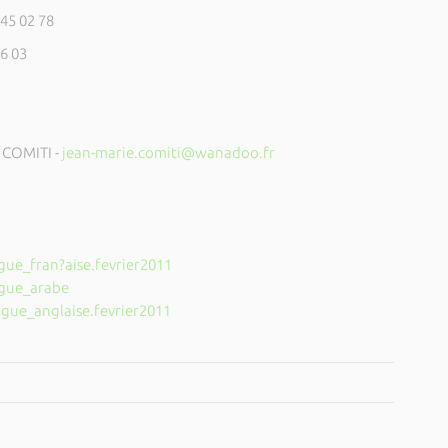
 45 02 78
06 03
 COMITI -
jean-marie.comiti@wanadoo.fr
e_fran?aise.fevrier2011
gue_arabe
ue_anglaise.fevrier2011