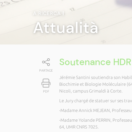
A RICERCA
|
Attualità
Soutenance HDR :
PARTAGE
Jérémie Santini soutiendra son Habili
Biochimie et Biologie Moléculaire (6
Nicoli, campus Grimaldi à Corte.
PDF
Le Jury chargé de statuer sur ses tra
-Madame Annick MEJEAN, Professeure
-Madame Yolande PERRIN, Professeur
64, UMR CNRS 7025.