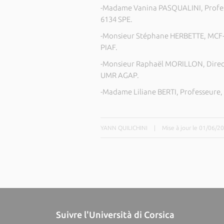
-Madame Vanina PASQUALINI, Profess
6134 SPE.
-Monsieur Stéphane HERBETTE, MCF-
PIAF.
-Monsieur Raphaël MORILLON, Direct
UMR AGAP.
-Madame Liliane BERTI, Professeure,
YANN QUILICHINI
|
Mise à jour le 01/06/2
Suivre l'Università di Corsica