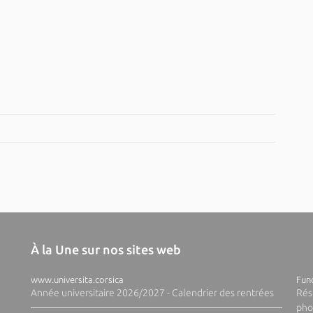
À la Une sur nos sites web
www.universita.corsica
Fund
Année universitaire 2026/2027 - Calendrier des rentrées
Rés
pho