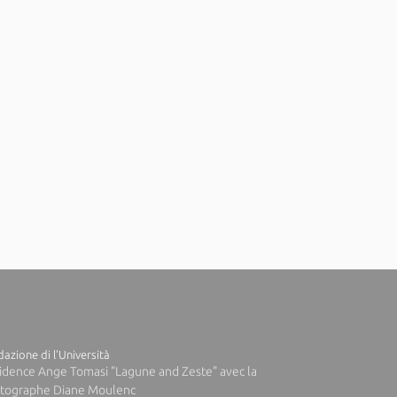
azione di l'Università
idence Ange Tomasi "Lagune and Zeste" avec la
tographe Diane Moulenc