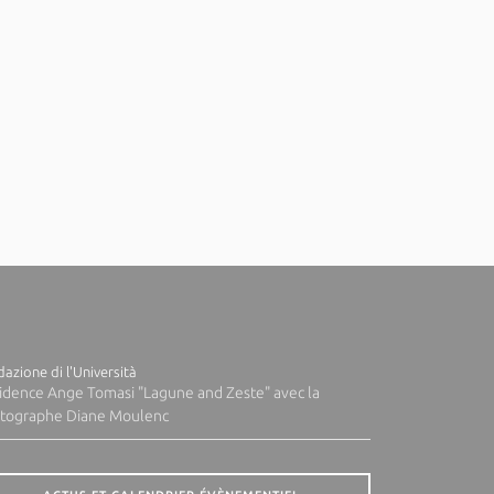
azione di l'Università
idence Ange Tomasi "Lagune and Zeste" avec la
tographe Diane Moulenc