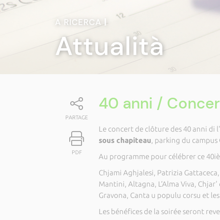
A RICERCA
|
Attualità
40 anni / Concer
PARTAGE
Le concert de clôture des 40 anni di l
sous chapiteau
, parking du campus 
PDF
Au programme pour célébrer ce 40iè
Chjami Aghjalesi, Patrizia Gattaceca, 
Mantini, Altagna, L’Alma Viva, Chjar' d
Gravona, Canta u populu corsu et les 
Les bénéfices de la soirée seront reve