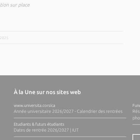
ation sur place
/2025
À la Une sur nos sites web
www.universita.corsica
Fund
Année universitaire 2026/2027 - Calendrier des rentrées
Rés
pho
Etudiants & futurs étudiants
Dates de rentrée 2026/2027 | IUT