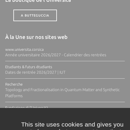
A BUTTEGUCCIA
À la Une sur nos sites web
www.universita.corsica
Année universitaire 2026/2027 - Calendrier des rentrées
Etudiants & futurs étudiants
Dates de rentrée 2026/2027 | IUT
Recherche
Topology and Fractionalisation in Quantum Matter and Synthetic
Platforms
Fundazione di l'Università
Résidence Ange Tomasi "Lagune and Zeste" avec la photographe
Diane Moulenc
This site uses cookies and gives you