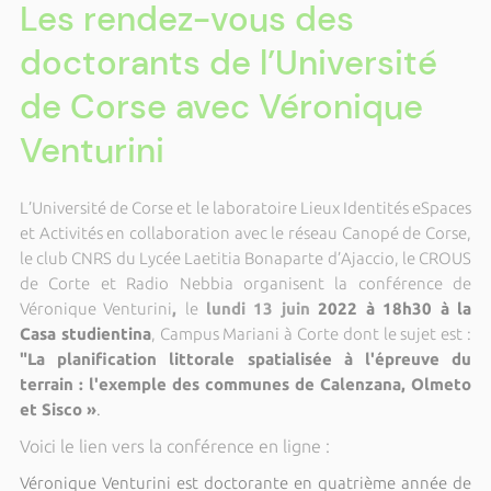
Les rendez-vous des
doctorants de l’Université
de Corse avec Véronique
Venturini
L
’
Université de Corse et le laboratoire Lieux Identités eSpaces
et Activités en collaboration avec le réseau Canopé de Corse,
le club CNRS du Lycé
e Laetitia Bonaparte d
’
Ajaccio, le CROUS
de Corte et Radio Nebbia organisent la conf
érence de
Véronique Venturini
,
le
lundi 13 juin
2022 à 18h30 à
la
Casa studientina
, Campus Mariani
à Corte dont le sujet est :
"La planification littorale spatialisée à l'épreuve du
terrain : l'exemple des communes de Calenzana, Olmeto
et Sisco »
.
Voici le lien vers la conférence en ligne :
Véronique Venturini est doctorante en quatrième
ann
ée de