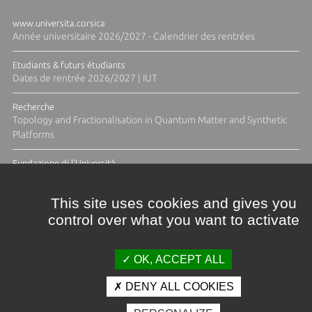
www.universita.corsica
Année universitaire 2026/2027 - Calendrier des rentrées
Etudiants & futurs étudiants
Dates de rentrée 2026/2027 | IUT
Recherche
Topology and Fractionalisation in Quantum Matter and Synthetic
Platforms
Fundazione di l'Università
Résidence Ange Tomasi "Lagune and Zeste" avec la photographe
Diane Moulenc
This site uses cookies and gives you
control over what you want to activate
ACTUS ET CALENDRIER ÉVÈNEMENTIEL
OK, ACCEPT ALL
DENY ALL COOKIES
Crédits et mentions légales