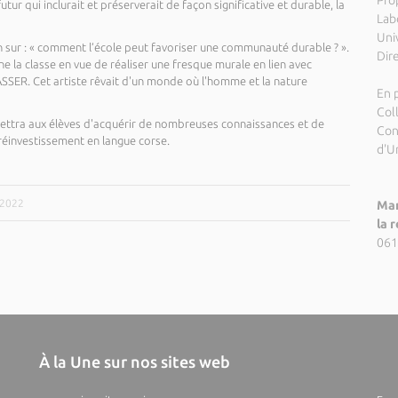
Pro
ur qui inclurait et préserverait de façon significative et durable, la
Lab
Uni
ion sur : « comment l’école peut favoriser une communauté durable ? ».
Dir
e la classe en vue de réaliser une fresque murale en lien avec
SSER. Cet artiste rêvait d'un monde où l'homme et la nature
En p
Col
ermettra aux élèves d'acquérir de nombreuses connaissances et de
Con
réinvestissement en langue corse.
d'U
/2022
Mar
la 
061
À la Une sur nos sites web