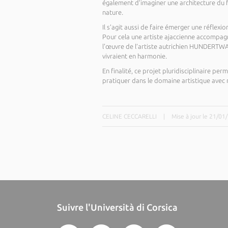
également d’imaginer une architecture du fut
nature.
Il s’agit aussi de faire émerger une réflex
Pour cela une artiste ajaccienne accompagn
l'œuvre de l’artiste autrichien HUNDERTWA
vivraient en harmonie.
En finalité, ce projet pluridisciplinaire p
pratiquer dans le domaine artistique avec 
CELINE CECCARELLI
|
Mise à jour le 21/01
Suivre l'Università di Corsica