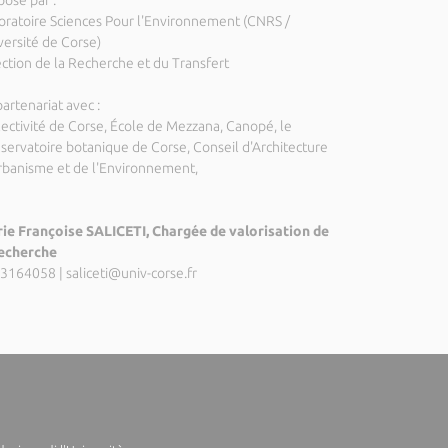
posé par :
oratoire Sciences Pour l'Environnement (CNRS /
versité de Corse)
ection de la Recherche et du Transfert
artenariat avec :
lectivité de Corse, École de Mezzana, Canopé, le
servatoire botanique de Corse, Conseil d'Architecture
rbanisme et de l'Environnement,
ie Françoise SALICETI, Chargée de valorisation de
recherche
3164058
|
saliceti@univ-corse.fr