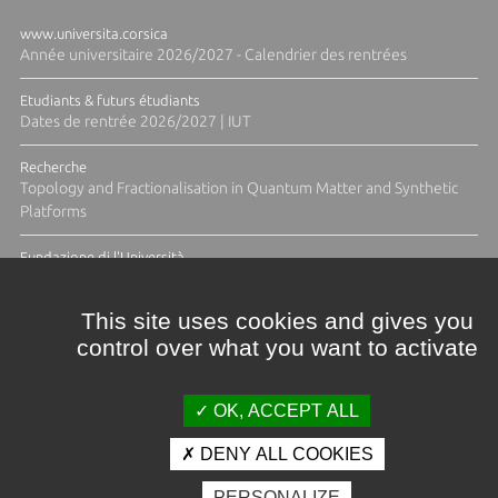
www.universita.corsica
Année universitaire 2026/2027 - Calendrier des rentrées
Etudiants & futurs étudiants
Dates de rentrée 2026/2027 | IUT
Recherche
Topology and Fractionalisation in Quantum Matter and Synthetic
Platforms
Fundazione di l'Università
Résidence Ange Tomasi "Lagune and Zeste" avec la photographe
Diane Moulenc
This site uses cookies and gives you
control over what you want to activate
ACTUS ET CALENDRIER ÉVÈNEMENTIEL
OK, ACCEPT ALL
DENY ALL COOKIES
Crédits et mentions légales
PERSONALIZE