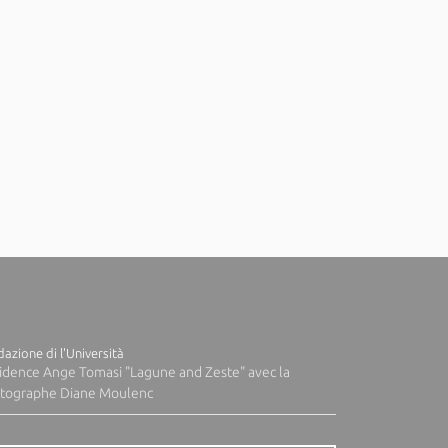
azione di l'Università
idence Ange Tomasi "Lagune and Zeste" avec la
tographe Diane Moulenc