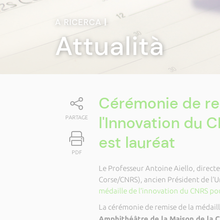
A RICERCA
|
Attualità
Cérémonie de rem
l'Innovation du C
PARTAGE
est lauréat
PDF
Le Professeur Antoine Aiello, directe
Corse/CNRS), ancien Président de l’U
médaille de l’innovation du CNRS pou
La cérémonie de remise de la médaill
Amphithéâtre de la Maison de la C