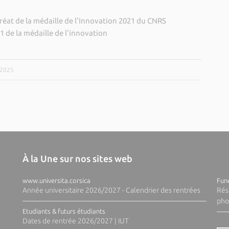
uréat de la médaille de l’Innovation 2021 du CNRS
1 de la médaille de l'innovation
/2025
À la Une sur nos sites web
www.universita.corsica
Fund
Année universitaire 2026/2027 - Calendrier des rentrées
Rés
pho
Etudiants & futurs étudiants
Dates de rentrée 2026/2027 | IUT