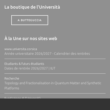
La boutique de l'Università
A BUTTEGUCCIA
À la Une sur nos sites web
www.universita.corsica
Année universitaire 2026/2027 - Calendrier des rentrées
Etudiants & futurs étudiants
Dates de rentrée 2026/2027 | IUT
Recherche
Topology and Fractionalisation in Quantum Matter and Synthetic
Platforms
Fundazione di l'Università
Résidence Ange Tomasi "Lagune and Zeste" avec la photographe
Diane Moulenc