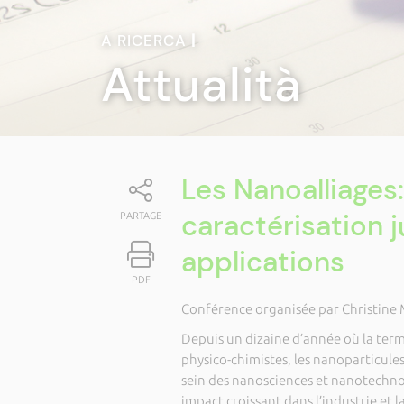
A RICERCA
|
Attualità
Les Nanoalliages:
caractérisation j
PARTAGE
applications
PDF
Conférence organisée par Christine
Depuis un dizaine d’année où la term
physico-chimistes, les nanoparticules
sein des nanosciences et nanotechnolo
impact croissant dans l’industrie et