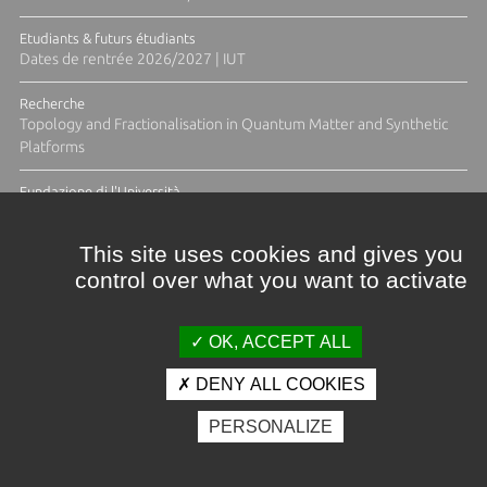
Etudiants & futurs étudiants
Dates de rentrée 2026/2027 | IUT
Recherche
Topology and Fractionalisation in Quantum Matter and Synthetic
Platforms
Fundazione di l'Università
Résidence Ange Tomasi "Lagune and Zeste" avec la photographe
Diane Moulenc
This site uses cookies and gives you
control over what you want to activate
ACTUS ET CALENDRIER ÉVÈNEMENTIEL
OK, ACCEPT ALL
DENY ALL COOKIES
Crédits et mentions légales
PERSONALIZE
Contacts
Plan d'accès
Espace presse
Photothèque
Recrutement
Marchés publics