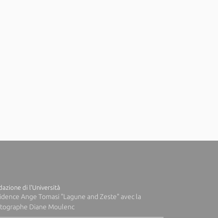
azione di l'Università
idence Ange Tomasi "Lagune and Zeste" avec la
tographe Diane Moulenc