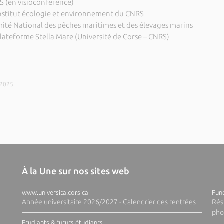
S (en visioconférence)
Institut écologie et environnement du CNRS
ité National des pêches maritimes et des élevages marins
plateforme Stella Mare (Université de Corse – CNRS)
/2025
À la Une sur nos sites web
www.universita.corsica
Fund
Année universitaire 2026/2027 - Calendrier des rentrées
Rés
pho
Etudiants & futurs étudiants