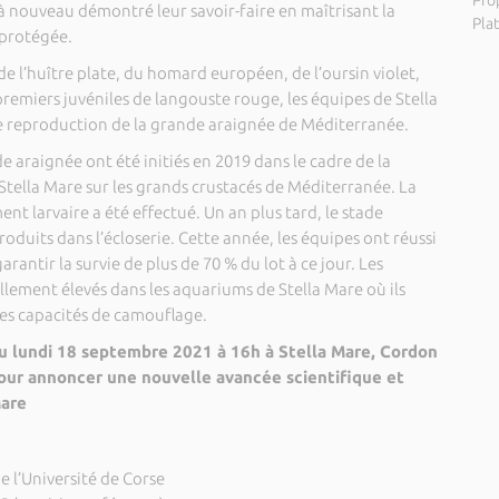
Pro
 à nouveau démontré leur savoir-faire en maîtrisant la
Pla
 protégée.
de l’huître plate, du homard européen, de l’oursin violet,
premiers juvéniles de langouste rouge, les équipes de Stella
de reproduction de la grande araignée de Méditerranée.
e araignée ont été initiés en 2019 dans le cadre de la
é Stella Mare sur les grands crustacés de Méditerranée. La
 larvaire a été effectué. Un an plus tard, le stade
produits dans l’écloserie. Cette année, les équipes ont réussi
arantir la survie de plus de 70 % du lot à ce jour. Les
ellement élevés dans les aquariums de Stella Mare où ils
es capacités de camouflage.
u lundi 18 septembre 2021 à 16h à Stella Mare, Cordon
pour annoncer une nouvelle avancée scientifique et
Mare
 l’Université de Corse