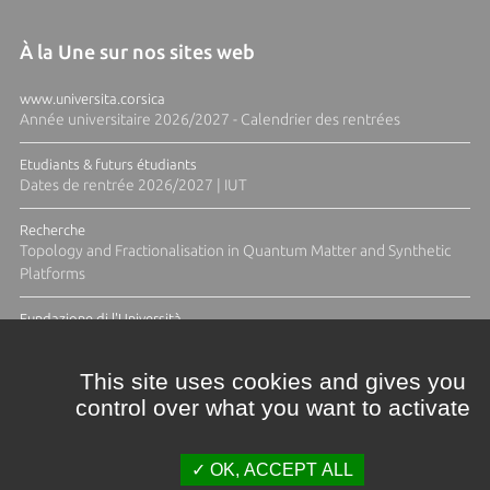
À la Une sur nos sites web
www.universita.corsica
Année universitaire 2026/2027 - Calendrier des rentrées
Etudiants & futurs étudiants
Dates de rentrée 2026/2027 | IUT
Recherche
Topology and Fractionalisation in Quantum Matter and Synthetic
Platforms
Fundazione di l'Università
Résidence Ange Tomasi "Lagune and Zeste" avec la photographe
Diane Moulenc
This site uses cookies and gives you
control over what you want to activate
ACTUS ET CALENDRIER ÉVÈNEMENTIEL
OK, ACCEPT ALL