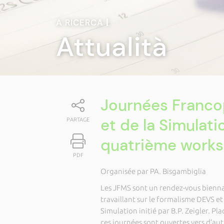
A RICERCA
|
Attualità
Journées Franco
et de la Simulat
PARTAGE
quatrième works
PDF
Organisée par PA. Bisgambiglia
Les JFMS sont un rendez-vous bienn
travaillant sur le formalisme DEVS et
Simulation initié par B.P. Zeigler. Pla
ces journées sont ouvertes vers d’aut