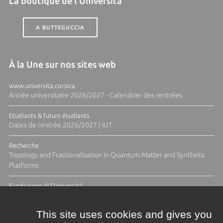
La boutique de l'Università
A BUTTEGUCCIA
À la Une sur nos sites web
www.universita.corsica
Année universitaire 2026/2027 - Calendrier des rentrées
Etudiants & futurs étudiants
Dates de rentrée 2026/2027 | IUT
Recherche
Topology and Fractionalisation in Quantum Matter and Synthetic
Platforms
Fundazione di l'Università
Résidence Ange Tomasi "Lagune and Zeste" avec la photographe
Diane Moulenc
This site uses cookies and gives you