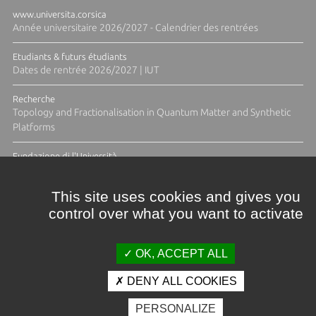
www.universita.corsica
Année universitaire 2026/2027 - Calendrier des rentrées
Etudiants & futurs étudiants
Dates de rentrée 2026/2027 | IUT
Recherche
Topology and Fractionalisation in Quantum Matter and Synthetic
Platforms
Fundazione di l'Università
Résidence Ange Tomasi "Lagune and Zeste" avec la photographe
Diane Moulenc
This site uses cookies and gives you
control over what you want to activate
ACTUS ET CALENDRIER ÉVÈNEMENTIEL
OK, ACCEPT ALL
DENY ALL COOKIES
Crédits et mentions légales
PERSONALIZE
Contacts
Plan d'accès
Espace presse
Photothèque