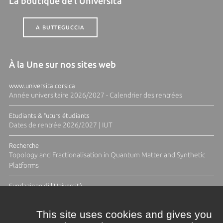
La boutique de l'Università
A BUTTEGUCCIA
À la Une sur nos sites web
www.universita.corsica
Année universitaire 2026/2027 - Calendrier des rentrées
Etudiants & futurs étudiants
Dates de rentrée 2026/2027 | IUT
Recherche
Topology and Fractionalisation in Quantum Matter and Synthetic
Platforms
Fundazione di l'Università
Résidence Ange Tomasi "Lagune and Zeste" avec la photographe
Diane Moulenc
This site uses cookies and gives you