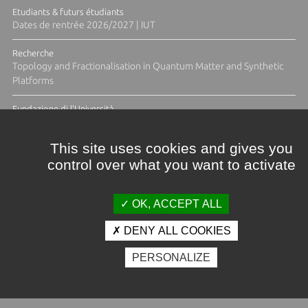
Etudiants & futurs étudiants
Dates de rentrée 2026/2027 | IUT
Recherche
Topology and Fractionalisation in Quantum Matter and Synthetic
Platforms
Fundazione di l'Università
Résidence Ange Tomasi "Lagune and Zeste" avec la photographe
Diane Moulenc
This site uses cookies and gives you
control over what you want to activate
ACTUS ET CALENDRIER ÉVÈNEMENTIEL
OK, ACCEPT ALL
DENY ALL COOKIES
Crédits et mentions légales
PERSONALIZE
Contacts
Plan d'accès
Espace presse
Photothèque
Recrutement
Marchés publics