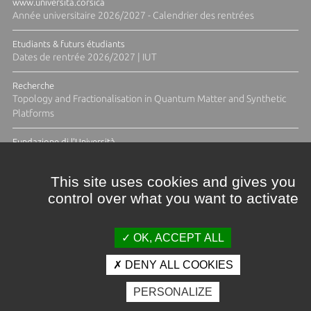
www.universita.corsica
Année universitaire 2026/2027 - Calendrier des rentrées
Etudiants & futurs étudiants
Dates de rentrée 2026/2027 | IUT
Recherche
Topology and Fractionalisation in Quantum Matter and Synthetic
Platforms
Fundazione di l'Università
Résidence Ange Tomasi "Lagune and Zeste" avec la photographe
Diane Moulenc
This site uses cookies and gives you
control over what you want to activate
ACTUS ET CALENDRIER ÉVÈNEMENTIEL
OK, ACCEPT ALL
DENY ALL COOKIES
Crédits et mentions légales
PERSONALIZE
Contacts
Plan d'accès
Espace presse
Photothèque