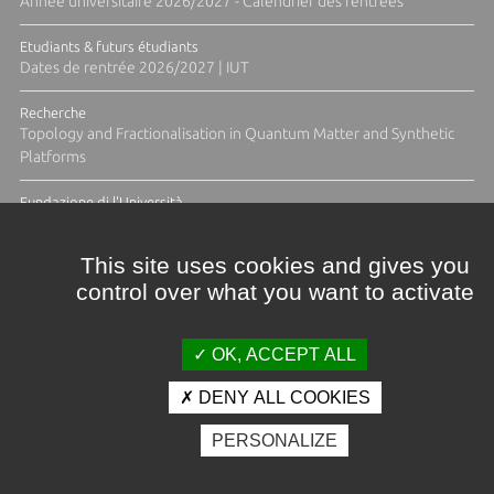
Année universitaire 2026/2027 - Calendrier des rentrées
Etudiants & futurs étudiants
Dates de rentrée 2026/2027 | IUT
Recherche
Topology and Fractionalisation in Quantum Matter and Synthetic
Platforms
Fundazione di l'Università
Résidence Ange Tomasi "Lagune and Zeste" avec la photographe
Diane Moulenc
This site uses cookies and gives you
control over what you want to activate
ACTUS ET CALENDRIER ÉVÈNEMENTIEL
OK, ACCEPT ALL
DENY ALL COOKIES
Crédits et mentions légales
PERSONALIZE
Contacts
Plan d'accès
Espace presse
Photothèque
Recrutement
Marchés publics