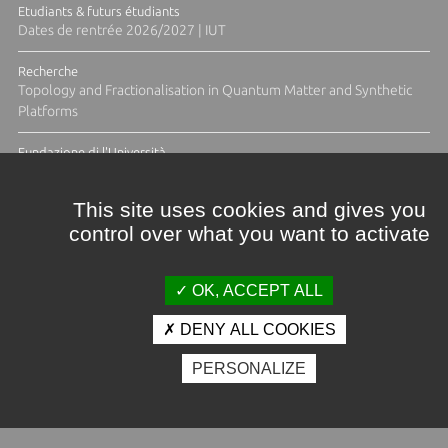
Etudiants & futurs étudiants
Dates de rentrée 2026/2027 | IUT
Recherche
Topology and Fractionalisation in Quantum Matter and Synthetic
Platforms
Fundazione di l'Università
Résidence Ange Tomasi "Lagune and Zeste" avec la photographe
Diane Moulenc
This site uses cookies and gives you
control over what you want to activate
ACTUS ET CALENDRIER ÉVÈNEMENTIEL
OK, ACCEPT ALL
DENY ALL COOKIES
Crédits et mentions légales
PERSONALIZE
Contacts
Plan d'accès
Espace presse
Photothèque
Recrutement
Marchés publics