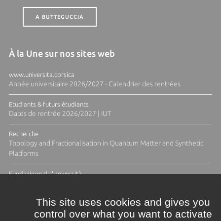
A BUTTEGUCCIA
À la Une sur nos sites web
www.universita.corsica
Année universitaire 2026/2027 - Calendrier des rentrées
Etudiants & futurs étudiants
Dates de rentrée 2026/2027 | IUT
Recherche
Topology and Fractionalisation in Quantum Matter and Synthetic
Platforms
Fundazione di l'Università
Résidence Ange Tomasi "Lagune and Zeste" avec la photographe
Diane Moulenc
This site uses cookies and gives you
control over what you want to activate