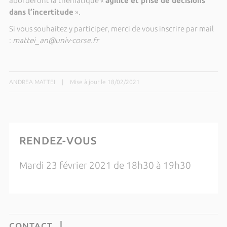
aborderont la thématique «
agilité et prise de décisions
dans l’incertitude
».
Si vous souhaitez y participer, merci de vous inscrire par mail
:
mattei_an@univ-corse.fr
ANDREA MATTEI
|
Mise à jour le 18/02/2021
RENDEZ-VOUS
Mardi 23 février 2021 de 18h30 à 19h30
CONTACT