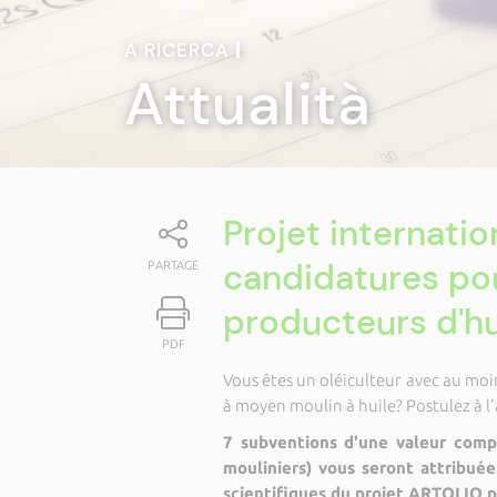
A RICERCA
|
Attualità
Projet internatio
candidatures pou
PARTAGE
producteurs d'hui
PDF
Vous êtes un oléiculteur avec au moin
à moyen moulin à huile? Postulez à l
7 subventions d'une valeur comp
mouliniers) vous seront attribué
scientifiques du projet ARTOLIO p