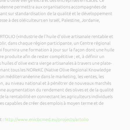
ile d’olive vierge extra et des entreprises efficaces. Ce
anéenne permettra aux organisations accompagnées de
sant sur standardisation de la qualité et le développement
se à des oléiculteurs en Israël, Palestine, Jordanie,
 ARTOLIO («Industrie de l'huile d'olive artisanale rentable et
blir, dans chaque région participante, un Centre régional
i fournira une formation à jour sur la façon dont une huile
re produite afin de rester compétitive ; et, à définir un
huiles d'olive extra vierge artisanales à travers une plate-
ant tous les NOReKC (Native Olive Regional Knowledge
ion méditerranéenne dans le marketing, les ventes, les
ation, au niveau national et à pénétrer de nouveaux marchés
une augmentation du rendement des olives et de la qualité
de la rentabilité en connectant les agriculteurs individuels
es capables de créer des emplois à moyen terme et de
t :
http://www.enicbcmed.eu/projects/artolio