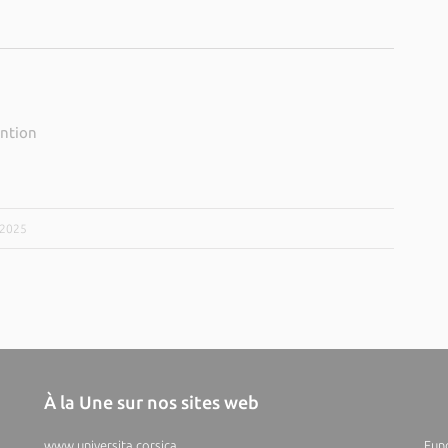
ntion
/2025
À la Une sur nos sites web
www.universita.corsica
Fund