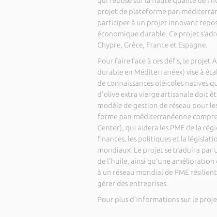
qui repose sur la haute qualité de l’hu
projet de plateforme pan méditerr
participer à un projet innovant repo
économique durable. Ce projet s’adres
Chypre, Grèce, France et Espagne.
Pour faire face à ces défis, le projet
durable en Méditerranée») vise à éta
de connaissances oléicoles natives qu
d'olive extra vierge artisanale doit êt
modèle de gestion de réseau pour les 
forme pan-méditerranéenne compren
Center), qui aidera les PME de la rég
finances, les politiques et la législ
mondiaux. Le projet se traduira par 
de l'huile, ainsi qu'une amélioration 
à un réseau mondial de PME résilient
gérer des entreprises.
Pour plus d'informations sur le proje