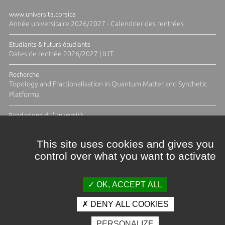
www.universita.corsica
Année universitaire 2026/2027 - Calendrier des rentrées
Etudiants & futurs étudiants
Dates de rentrée 2026/2027 | IUT
Recherche
Topology and Fractionalisation in Quantum Matter and Synthetic
Platforms
Fundazione di l'Università
Résidence Ange Tomasi "Lagune and Zeste" avec la photographe
Diane Moulenc
This site uses cookies and gives you
control over what you want to activate
ACTUS ET CALENDRIER ÉVÈNEMENTIEL
OK, ACCEPT ALL
DENY ALL COOKIES
Crédits et mentions légales
PERSONALIZE