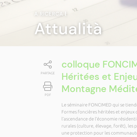
A RICERCA
|
Attualità
colloque FONCI
Héritées et Enje
PARTAGE
Montagne Médit
PDF
Le séminaire FONCIMED qui se tiendr
Formes foncières héritées et enjeu
l’ascendance de l’économie résidentie
rurales (culture, élevage, forêt), l
une protection pour les communautés