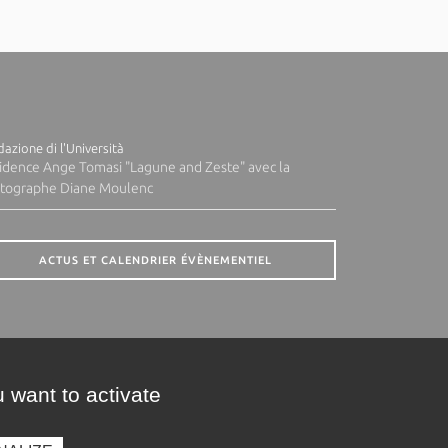
azione di l'Università
idence Ange Tomasi "Lagune and Zeste" avec la
tographe Diane Moulenc
ACTUS ET CALENDRIER ÉVÈNEMENTIEL
 want to activate