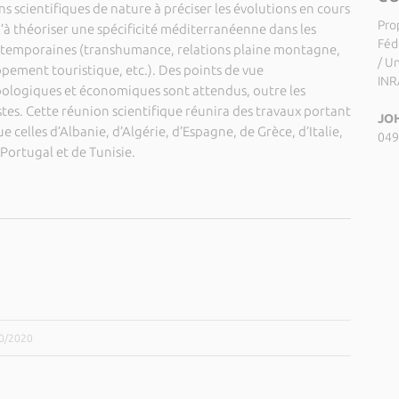
 scientifiques de nature à préciser les évolutions en cours
Pro
’à théoriser une spécificité méditerranéenne dans les
Féd
ntemporaines (transhumance, relations plaine montagne,
/ U
ement touristique, etc.). Des points de vue
INR
ologiques et économiques sont attendus, outre les
tes. Cette réunion scientifique réunira des travaux portant
JOH
e celles d’Albanie, d’Algérie, d’Espagne, de Grèce, d’Italie,
049
Portugal et de Tunisie.
10/2020