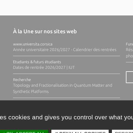
À la Une sur nos sites web
www.universita.corsica
Fund
Année universitaire 2026/2027 - Calendrier des rentrées
Rés
pho
Etudiants & futurs étudiants
Dates de rentrée 2026/2027 | IUT
Recherche
Topology and Fractionalisation in Quantum Matter and
Synthetic Platforms
ses cookies and gives you control over what you