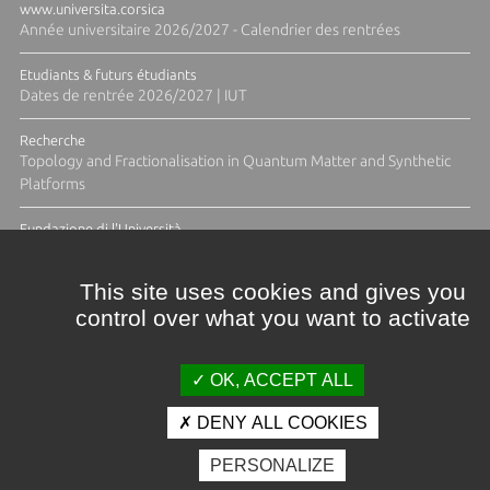
www.universita.corsica
Année universitaire 2026/2027 - Calendrier des rentrées
Etudiants & futurs étudiants
Dates de rentrée 2026/2027 | IUT
Recherche
Topology and Fractionalisation in Quantum Matter and Synthetic
Platforms
Fundazione di l'Università
Résidence Ange Tomasi "Lagune and Zeste" avec la photographe
Diane Moulenc
This site uses cookies and gives you
control over what you want to activate
ACTUS ET CALENDRIER ÉVÈNEMENTIEL
OK, ACCEPT ALL
DENY ALL COOKIES
Crédits et mentions légales
PERSONALIZE
Contacts
Plan d'accès
Espace presse
Photothèque